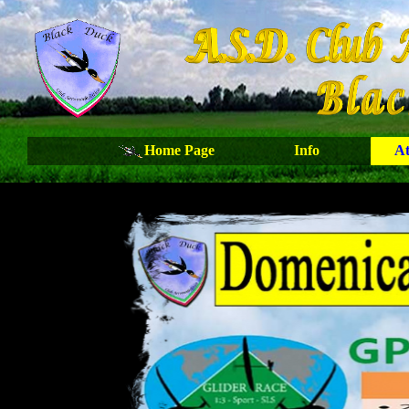
Home Page
Info
At